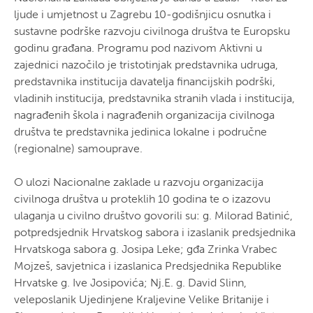
ljude i umjetnost u Zagrebu 10-godišnjicu osnutka i
sustavne podrške razvoju civilnoga društva te Europsku
godinu građana. Programu pod nazivom Aktivni u
zajednici nazočilo je tristotinjak predstavnika udruga,
predstavnika institucija davatelja financijskih podrški,
vladinih institucija, predstavnika stranih vlada i institucija,
nagrađenih škola i nagrađenih organizacija civilnoga
društva te predstavnika jedinica lokalne i područne
(regionalne) samouprave.
O ulozi Nacionalne zaklade u razvoju organizacija
civilnoga društva u proteklih 10 godina te o izazovu
ulaganja u civilno društvo govorili su: g. Milorad Batinić,
potpredsjednik Hrvatskog sabora i izaslanik predsjednika
Hrvatskoga sabora g. Josipa Leke; gđa Zrinka Vrabec
Mojzeš, savjetnica i izaslanica Predsjednika Republike
Hrvatske g. Ive Josipovića; Nj.E. g. David Slinn,
veleposlanik Ujedinjene Kraljevine Velike Britanije i