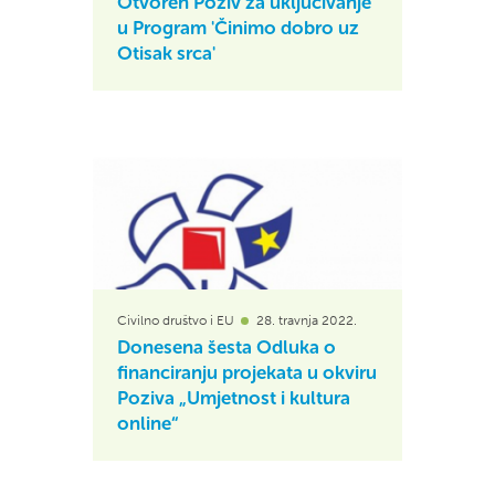
Otvoren Poziv za uključivanje
u Program 'Činimo dobro uz
Otisak srca'
Civilno društvo i EU
28. travnja 2022.
Donesena šesta Odluka o
financiranju projekata u okviru
Poziva „Umjetnost i kultura
online“