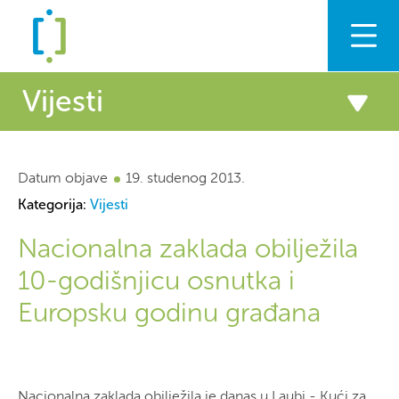
Zaklada
Vijesti
Podrška
Vijesti
Datum objave
Vijesti
19. studenog 2013.
Kategorija:
Vijesti
Priopćenja
Znanje
Nacionalna zaklada obilježila
Civilno društvo i EU
10-godišnjicu osnutka i
Europsku godinu građana
Hrvatski
English
Naslovnica
Vijesti
Nacionalna zaklada obilježila 10-
godišnjicu osnutka i Europsku godinu građana
Nacionalna zaklada obilježila je danas u Laubi - Kući za