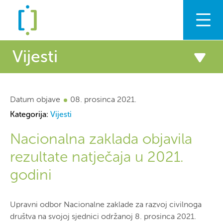
Zaklada
Vijesti
Podrška
Vijesti
Datum objave
Vijesti
08. prosinca 2021.
Kategorija:
Vijesti
Priopćenja
Znanje
Nacionalna zaklada objavila
Civilno društvo i EU
rezultate natječaja u 2021.
godini
Hrvatski
English
Naslovnica
Vijesti
Nacionalna zaklada objavila rezultate
Upravni odbor Nacionalne zaklade za razvoj civilnoga
društva na svojoj sjednici održanoj 8. prosinca 2021.
natječaja u 2021. godini