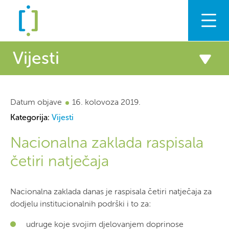
Zaklada
Vijesti
Podrška
Vijesti
Datum objave
Vijesti
16. kolovoza 2019.
Kategorija:
Vijesti
Priopćenja
Znanje
Nacionalna zaklada raspisala
Civilno društvo i EU
četiri natječaja
Hrvatski
English
Nacionalna zaklada danas je raspisala četiri natječaja za
dodjelu institucionalnih podrški i to za:
Naslovnica
Vijesti
Nacionalna zaklada raspisala četiri
udruge koje svojim djelovanjem doprinose
natječaja