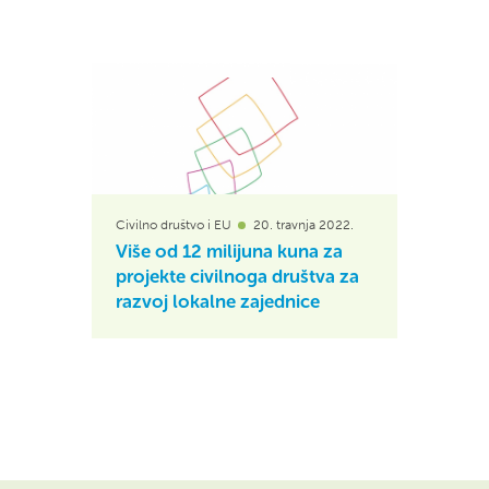
Civilno društvo i EU
20. travnja 2022.
Više od 12 milijuna kuna za
projekte civilnoga društva za
razvoj lokalne zajednice